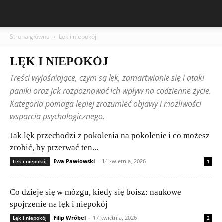
Strona główna
Lęk i niepokój
LĘK I NIEPOKÓJ
Treści wyjaśniające, czym są lęk, zamartwianie się i ataki
paniki oraz jak rozpoznawać ich wpływ na codzienne życie.
Kategoria pomaga lepiej zrozumieć objawy i możliwości
wsparcia psychologicznego.
Jak lęk przechodzi z pokolenia na pokolenie i co możesz
zrobić, by przerwać ten...
Ewa Pawłowski
-
14 kwietnia, 2026
Lęk i niepokój
1
Co dzieje się w mózgu, kiedy się boisz: naukowe
spojrzenie na lęk i niepokój
Filip Wróbel
-
17 kwietnia, 2026
Lęk i niepokój
2