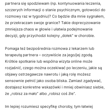
partnera się spodziewam (np. kontynuowania leczenia,
szczerych informacji o stanie psychicznym, gotowości do
rozmowy raz w tygodniu)? Co będzie dla mnie sygnałem,
że przekraczam swoje granice? Takie doprecyzowanie
zmniejsza chaos w głowie i ułatwia podejmowanie
decyzji, gdy przychodzi kolejny „dołek” w chorobie.
Pomaga też bezpośrednia rozmowa z lekarzem lub
terapeutą partnera – oczywiście za jego/jej zgodą.
Krótkie spotkanie lub wspólna wizyta online może
rozjaśnić, czego można oczekiwać po leczeniu, jakie są
objawy ostrzegawcze nawrotu i jaką rolę możesz
sensownie pełnić jako osoba bliska. Zamiast zgadywać,
dostajesz konkretne wskazówki i mniej obwiniasz siebie,
że „robisz za mało” albo „robisz coś źle”.
Im lepiej rozumiesz specyfikę choroby, tym łatwiej