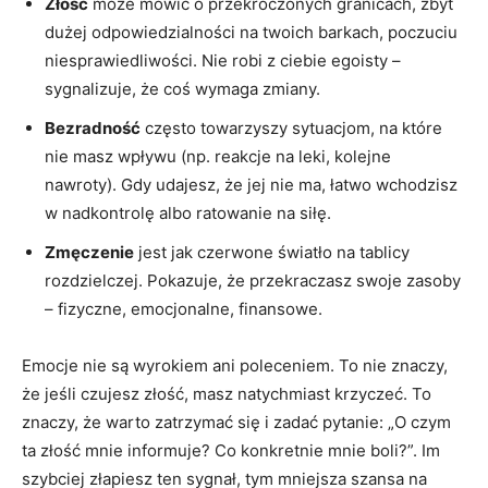
Złość
może mówić o przekroczonych granicach, zbyt
dużej odpowiedzialności na twoich barkach, poczuciu
niesprawiedliwości. Nie robi z ciebie egoisty –
sygnalizuje, że coś wymaga zmiany.
Bezradność
często towarzyszy sytuacjom, na które
nie masz wpływu (np. reakcje na leki, kolejne
nawroty). Gdy udajesz, że jej nie ma, łatwo wchodzisz
w nadkontrolę albo ratowanie na siłę.
Zmęczenie
jest jak czerwone światło na tablicy
rozdzielczej. Pokazuje, że przekraczasz swoje zasoby
– fizyczne, emocjonalne, finansowe.
Emocje nie są wyrokiem ani poleceniem. To nie znaczy,
że jeśli czujesz złość, masz natychmiast krzyczeć. To
znaczy, że warto zatrzymać się i zadać pytanie: „O czym
ta złość mnie informuje? Co konkretnie mnie boli?”. Im
szybciej złapiesz ten sygnał, tym mniejsza szansa na