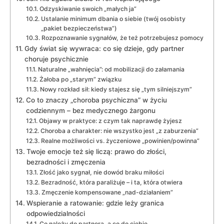
Odzyskiwanie swoich „małych ja”
Ustalanie minimum dbania o siebie (twój osobisty
„pakiet bezpieczeństwa”)
Rozpoznawanie sygnałów, że też potrzebujesz pomocy
Gdy świat się wywraca: co się dzieje, gdy partner
choruje psychicznie
Naturalne „wahnięcia”: od mobilizacji do załamania
Żałoba po „starym” związku
Nowy rozkład sił: kiedy stajesz się „tym silniejszym”
Co to znaczy „choroba psychiczna” w życiu
codziennym – bez medycznego żargonu
Objawy w praktyce: z czym tak naprawdę żyjesz
Choroba a charakter: nie wszystko jest „z zaburzenia”
Realne możliwości vs. życzeniowe „powinien/powinna”
Twoje emocje też się liczą: prawo do złości,
bezradności i zmęczenia
Złość jako sygnał, nie dowód braku miłości
Bezradność, która paraliżuje – i ta, która otwiera
Zmęczenie kompensowane „nad-działaniem”
Wspieranie a ratowanie: gdzie leży granica
odpowiedzialności
Co należy do partnera, a co do ciebie