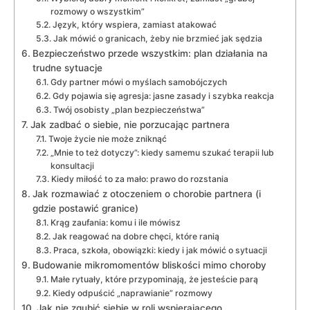
rozmowy o wszystkim”
Język, który wspiera, zamiast atakować
Jak mówić o granicach, żeby nie brzmieć jak sędzia
Bezpieczeństwo przede wszystkim: plan działania na
trudne sytuacje
Gdy partner mówi o myślach samobójczych
Gdy pojawia się agresja: jasne zasady i szybka reakcja
Twój osobisty „plan bezpieczeństwa”
Jak zadbać o siebie, nie porzucając partnera
Twoje życie nie może zniknąć
„Mnie to też dotyczy”: kiedy samemu szukać terapii lub
konsultacji
Kiedy miłość to za mało: prawo do rozstania
Jak rozmawiać z otoczeniem o chorobie partnera (i
gdzie postawić granice)
Krąg zaufania: komu i ile mówisz
Jak reagować na dobre chęci, które ranią
Praca, szkoła, obowiązki: kiedy i jak mówić o sytuacji
Budowanie mikromomentów bliskości mimo choroby
Małe rytuały, które przypominają, że jesteście parą
Kiedy odpuścić „naprawianie” rozmowy
Jak nie zgubić siebie w roli wspierającego