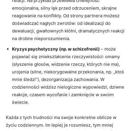
relacji. Na przykład przewlekła chwiejność
emocjonalna, silny lęk przed odrzuceniem, skrajne
reagowanie na konflikty. Od strony partnera możesz
doświadczać nagłych zwrotów: od idealizacji do
dewaluacji, gwałtownych kłótni, dramatycznych reakcji
na drobne nieporozumienia.
Kryzys psychotyczny (np. w schizofrenii)
– może
pojawiać się zniekształcenie rzeczywistości: omamy
(słyszenie głosów, widzenie rzeczy, których nie ma),
urojenia (silne, niekorygowalne przekonania, np. „ktoś
mnie śledzi”), dezorganizacja zachowania. W
codzienności widzisz nielogiczne wypowiedzi, dziwne
reakcje, czasem wycofanie i zamknięcie w swoim
świecie.
Każda z tych trudności ma swoje konkretne oblicze w
życiu codziennym. Im lepiej je rozumiesz, tym mniej