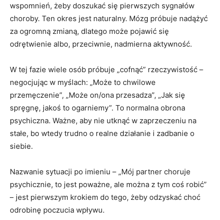
wspomnień, żeby doszukać się pierwszych sygnałów
choroby. Ten okres jest naturalny. Mózg próbuje nadążyć
za ogromną zmianą, dlatego może pojawić się
odrętwienie albo, przeciwnie, nadmierna aktywność.
W tej fazie wiele osób próbuje „cofnąć” rzeczywistość –
negocjując w myślach: „Może to chwilowe
przemęczenie”, „Może on/ona przesadza”, „Jak się
spręgnę, jakoś to ogarniemy”. To normalna obrona
psychiczna. Ważne, aby nie utknąć w zaprzeczeniu na
stałe, bo wtedy trudno o realne działanie i zadbanie o
siebie.
Nazwanie sytuacji po imieniu – „Mój partner choruje
psychicznie, to jest poważne, ale można z tym coś robić”
– jest pierwszym krokiem do tego, żeby odzyskać choć
odrobinę poczucia wpływu.