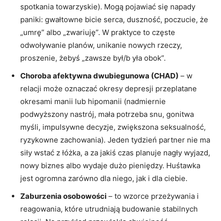
spotkania towarzyskie). Mogą pojawiać się napady
paniki: gwałtowne bicie serca, duszność, poczucie, że
„umrę” albo „zwariuję”. W praktyce to częste
odwoływanie planów, unikanie nowych rzeczy,
proszenie, żebyś „zawsze był/b yła obok”.
Choroba afektywna dwubiegunowa (CHAD)
– w
relacji może oznaczać okresy depresji przeplatane
okresami manii lub hipomanii (nadmiernie
podwyższony nastrój, mała potrzeba snu, gonitwa
myśli, impulsywne decyzje, zwiększona seksualność,
ryzykowne zachowania). Jeden tydzień partner nie ma
siły wstać z łóżka, a za jakiś czas planuje nagły wyjazd,
nowy biznes albo wydaje dużo pieniędzy. Huśtawka
jest ogromna zarówno dla niego, jak i dla ciebie.
Zaburzenia osobowości
– to wzorce przeżywania i
reagowania, które utrudniają budowanie stabilnych