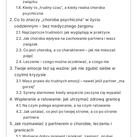
związku
Kiedy to „trudny czas”, a kiedy realna choroba
psychiczna
Co to znaczy „choroba psychiczna” w życiu
codziennym – bez medycznego żargonu
Najczęstsze trudności: jak wyglądają w praktyce
Jak choroba wpływa na zachowanie partnera i wasz
związek
Co jest chorobą, a co charakterem – jak nie mieszać
pojęć
Leczenie – czego można oczekiwać, a czego nie
Twoje emocje też są ważne: jak nie zgubić siebie w
czyimś kryzysie
Masz prawo do trudnych emocji – nawet jeśli partner „ma
gorzej”
Syreny alarmowe: kiedy wsparcie zaczyna cię wypalać
Wspieranie a ratowanie: jak utrzymać zdrową granicę
Na czym polega wspieranie, a na czym ratowanie
Jak ustalać, co jest po twojej stronie, a co po stronie
partnera
Jak rozmawiać z partnerem o chorobie, leczeniu i
granicach
Wybieraj dobry moment i konkret, zamiast „grubej