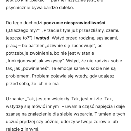
psychicznie bywa bardzo daleko.
Do tego dochodzi
poczucie niesprawiedliwości
(„Dlaczego my?”, „Przecież tyle już przeszliśmy, czemu
jeszcze to?”) i
wstyd
. Wstyd przed rodziną, sąsiadami,
pracą – bo partner „dziwnie się zachowuje”, bo
potrzebuje zwolnienia, bo nie jest w stanie
„funkcjonować jak wszyscy”. Wstyd, że nie radzisz sobie
tak, jak „powinieneś”. Te emocje same w sobie nie są
problemem. Problem pojawia się wtedy, gdy udajesz
przed sobą, że ich nie ma.
Uznanie: „Tak, jestem wściekły. Tak, jest mi źle. Tak,
wstydzę się mówić innym” – uwalnia część napięcia i daje
szansę na znalezienie dla siebie wsparcia. Tłumienie tych
uczuć prędzej czy później uderzy w twoje zdrowie lub
relacje z innymi.