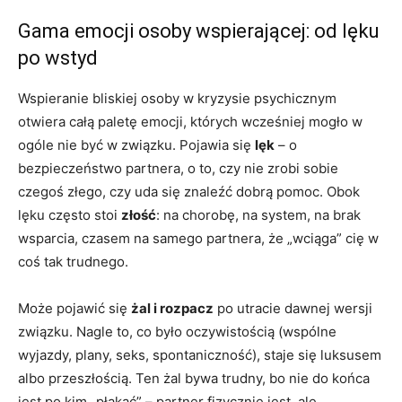
Gama emocji osoby wspierającej: od lęku
po wstyd
Wspieranie bliskiej osoby w kryzysie psychicznym
otwiera całą paletę emocji, których wcześniej mogło w
ogóle nie być w związku. Pojawia się
lęk
– o
bezpieczeństwo partnera, o to, czy nie zrobi sobie
czegoś złego, czy uda się znaleźć dobrą pomoc. Obok
lęku często stoi
złość
: na chorobę, na system, na brak
wsparcia, czasem na samego partnera, że „wciąga” cię w
coś tak trudnego.
Może pojawić się
żal i rozpacz
po utracie dawnej wersji
związku. Nagle to, co było oczywistością (wspólne
wyjazdy, plany, seks, spontaniczność), staje się luksusem
albo przeszłością. Ten żal bywa trudny, bo nie do końca
jest po kim „płakać” – partner fizycznie jest, ale