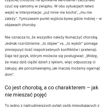
czuć się samotny w związku. W obu sytuacjach łatwo
wejść w interpretacje: „już mnie nie kocha”, „mu nie
zależy”. Tymczasem punkt wyjścia bywa gdzie indziej – w
objawach choroby.
Nie oznacza to, że wszystko należy tłumaczyć chorobą.
Jednak rozróżnienie: „to objaw” vs. „to wybór” pomaga
zmniejszyć ilość niepotrzebnych konfliktów i pretensji.
Daje też język, którym możecie się posługiwać: „Widzę,
że masz dziś ciężki dzień z lękiem, więc odpuszczę ci
zakupy, ale porozmawiajmy, jak inaczej możemy ogarnąć
dom”.
Co jest chorobą, a co charakterem – jak
nie mieszać pojęć
To jedno z najtrudniejszych pytań osób mieszkających z