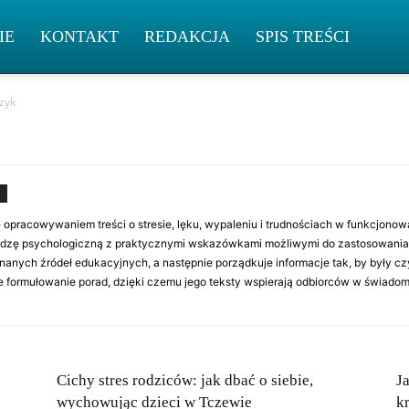
IE
KONTAKT
REDAKCJA
SPIS TREŚCI
zyk
opracowywaniem treści o stresie, lęku, wypaleniu i trudnościach w funkcjon
wiedzę psychologiczną z praktycznymi wskazówkami możliwymi do zastosowania n
znanych źródeł edukacyjnych, a następnie porządkuje informacje tak, by były cz
e formułowanie porad, dzięki czemu jego teksty wspierają odbiorców w świadom
Cichy stres rodziców: jak dbać o siebie,
J
wychowując dzieci w Tczewie
k