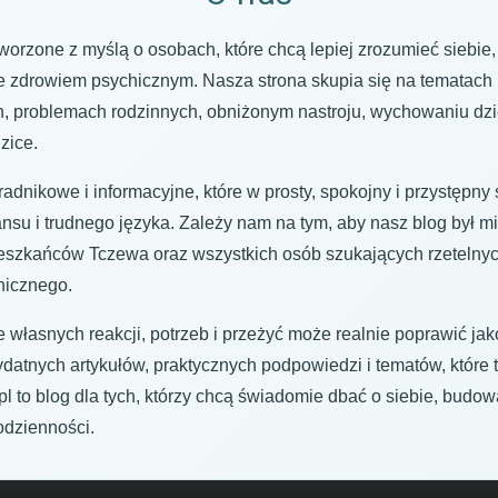
worzone z myślą o osobach, które chcą lepiej zrozumieć siebie,
 zdrowiem psychicznym. Nasza strona skupia się na tematach bli
h, problemach rodzinnych, obniżonym nastroju, wychowaniu dzi
dzice.
adnikowe i informacyjne, które w prosty, spokojny i przystępn
nsu i trudnego języka. Zależy nam na tym, aby nasz blog był 
ieszkańców Tczewa oraz wszystkich osób szukających rzeteln
chicznego.
 własnych reakcji, potrzeb i przeżyć może realnie poprawić jak
zydatnych artykułów, praktycznych podpowiedzi i tematów, które
l to blog dla tych, którzy chcą świadomie dbać o siebie, budow
odzienności.