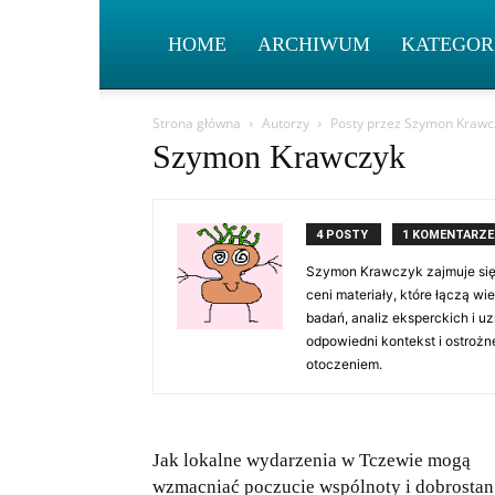
HOME
ARCHIWUM
KATEGOR
Strona główna
Autorzy
Posty przez Szymon Krawc
Szymon Krawczyk
4 POSTY
1 KOMENTARZE
Szymon Krawczyk zajmuje się 
ceni materiały, które łączą 
badań, analiz eksperckich i u
odpowiedni kontekst i ostrożn
otoczeniem.
Jak lokalne wydarzenia w Tczewie mogą
wzmacniać poczucie wspólnoty i dobrostan