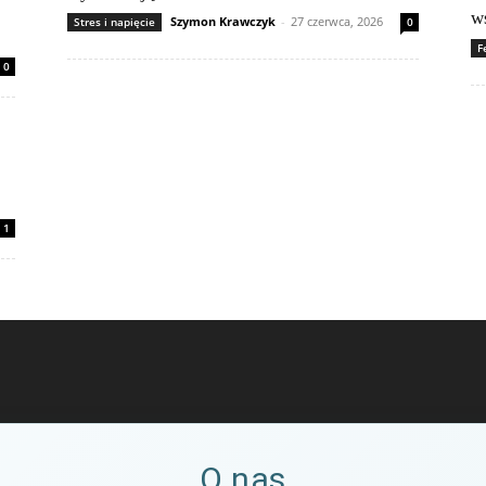
w
Szymon Krawczyk
-
27 czerwca, 2026
Stres i napięcie
0
F
0
1
O nas