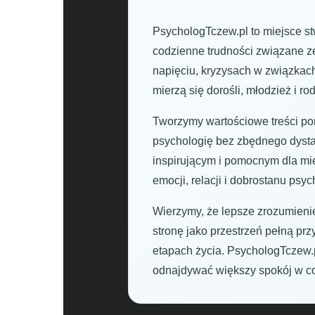
PsychologTczew.pl to miejsce st
codzienne trudności związane ze
napięciu, kryzysach w związkac
mierzą się dorośli, młodzież i ro
Tworzymy wartościowe treści por
psychologię bez zbędnego dysta
inspirującym i pomocnym dla m
emocji, relacji i dobrostanu psy
Wierzymy, że lepsze zrozumienie
stronę jako przestrzeń pełną pr
etapach życia. PsychologTczew.p
odnajdywać większy spokój w c