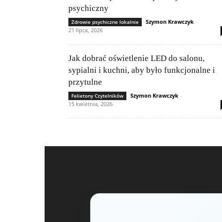
psychiczny
Szymon Krawczyk
-
Zdrowie psychiczne lokalnie
21 lipca, 2026
Jak dobrać oświetlenie LED do salonu,
sypialni i kuchni, aby było funkcjonalne i
przytulne
Szymon Krawczyk
-
Felietony Czytelników
15 kwietnia, 2026