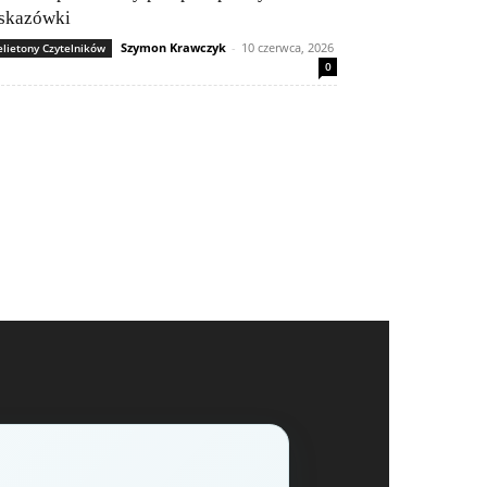
skazówki
Szymon Krawczyk
-
10 czerwca, 2026
elietony Czytelników
0