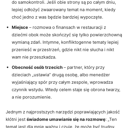
do samokontroli. Jeśli obie strony są po całym dniu,
lepiej odłożyć zwaarowany temat na moment, kiedy
choć jedno z was będzie bardziej wypoczęte.
Miejsce
– rozmowa o finansach w restauracji z
dziećmi obok może skończyć się tylko powierzchowną
wymianą zdań. Intymne, konfliktogenne tematy lepiej
przenieść w przestrzeń, gdzie nikt nie słucha i nikt
wam nie przeszkadza.
Obecność osób trzecich
– partner, który przy
dzieciach „ustawia” drugą osobę, albo menedżer
wyjaśniający spór przy całym zespole, wprowadza
czynnik wstydu. Wtedy celem staje się obrona twarzy,
a nie porozumienie.
Jednym z najprostszych narzędzi poprawiających jakość
kłótni jest
świadome umawianie się na rozmowę
: „Ten
temat jest dla mnie ważny i czuję, że może być trudny.