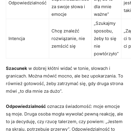
Odpowiedzialność
jes
za swoje słowa i
dla mnie
tak
emocje
ważne”
„Szukajmy
Chcę znaleźć
sposobu,
„Z
Intencja
rozwiązanie, nie
żeby to się
ci 
zemścić się
nie
ci 
powtórzyło”
Szacunek
w dobrej kłótni widać w tonie, słowach i
granicach. Można mówić mocno, ale bez upokarzania. To
również gotowość, żeby zatrzymać się, gdy druga strona
mówi „to dla mnie za dużo”.
Odpowiedzialność
oznacza świadomość: moje emocje
są moje. Druga osoba mogła wywołać pewną reakcję, ale
to ja decyduję, czy rzucę talerzem, czy powiem: „Jestem
na skraju, potrzebuję przerwy”. Odpowiedzialność to