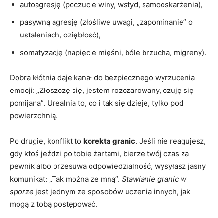
autoagresję (poczucie winy, wstyd, samooskarżenia),
pasywną agresję (złośliwe uwagi, „zapominanie” o
ustaleniach, oziębłość),
somatyzację (napięcie mięśni, bóle brzucha, migreny).
Dobra kłótnia daje kanał do bezpiecznego wyrzucenia
emocji: „Złoszczę się, jestem rozczarowany, czuję się
pomijana”. Urealnia to, co i tak się dzieje, tylko pod
powierzchnią.
Po drugie, konflikt to
korekta granic
. Jeśli nie reagujesz,
gdy ktoś jeździ po tobie żartami, bierze twój czas za
pewnik albo przesuwa odpowiedzialność, wysyłasz jasny
komunikat: „Tak można ze mną”.
Stawianie granic w
sporze
jest jednym ze sposobów uczenia innych, jak
mogą z tobą postępować.