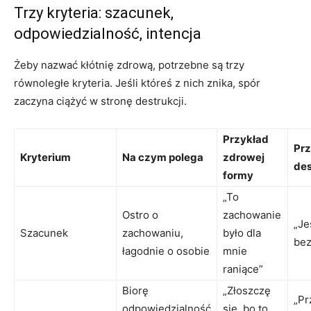
Trzy kryteria: szacunek,
odpowiedzialność, intencja
Żeby nazwać kłótnię zdrową, potrzebne są trzy
równoległe kryteria. Jeśli któreś z nich znika, spór
zaczyna ciążyć w stronę destrukcji.
Przykład
Prz
Kryterium
Na czym polega
zdrowej
des
formy
„To
Ostro o
zachowanie
„Je
Szacunek
zachowaniu,
było dla
bez
łagodnie o osobie
mnie
raniące”
Biorę
„Złoszczę
„Pr
odpowiedzialność
się, bo to