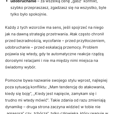
udobruchanie
– za wszelką cenę „gasz” konflikt,
szybko przepraszasz, zgadzasz się na wszystko, byle
tylko było spokojnie.
Każdy z tych wzorców ma sens, jeśli spojrzeć na niego
jak na dawną strategię przetrwania. Atak często chronił
przed bezradnością, wycofanie – przed przytłoczeniem,
udobruchanie – przed eskalacją przemocy. Problem
pojawia się wtedy, gdy te automatyczne reakcje rządzą
dorosłymi relacjami i nie ma między nimi miejsca na
świadomy wybór.
Pomocne bywa nazwanie swojego stylu wprost, najlepiej
poza sytuacją konfliktu: „Mam tendencję do atakowania,
kiedy się boję”, „Kiedy jest napięcie, zamykam się i
trudno mi wtedy mówić”. Takie zdania od razu zmieniają
dynamikę – druga strona zaczyna widzieć w tobie nie
„agresora” czy „tchórza”, tylko człowieka, który reaguje w