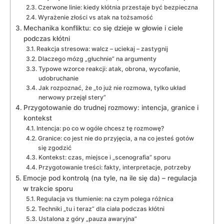
Czerwone linie: kiedy kłótnia przestaje być bezpieczna
Wyrażenie złości vs atak na tożsamość
Mechanika konfliktu: co się dzieje w głowie i ciele
podczas kłótni
Reakcja stresowa: walcz – uciekaj – zastygnij
Dlaczego mózg „głuchnie” na argumenty
Typowe wzorce reakcji: atak, obrona, wycofanie,
udobruchanie
Jak rozpoznać, że „to już nie rozmowa, tylko układ
nerwowy przejął stery”
Przygotowanie do trudnej rozmowy: intencja, granice i
kontekst
Intencja: po co w ogóle chcesz tę rozmowę?
Granice: co jest nie do przyjęcia, a na co jesteś gotów
się zgodzić
Kontekst: czas, miejsce i „scenografia” sporu
Przygotowanie treści: fakty, interpretacje, potrzeby
Emocje pod kontrolą (na tyle, na ile się da) – regulacja
w trakcie sporu
Regulacja vs tłumienie: na czym polega różnica
Techniki „tu i teraz” dla ciała podczas kłótni
Ustalona z góry „pauza awaryjna”