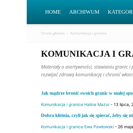
HOME
ARCHIWUM
KATEGOR
Strona główna
Komunikacja i granice
KOMUNIKACJA I GR
Materiały o asertywności, stawianiu granic
rozwijać zdrową komunikację i chronić własn
Jak mądrze bronić swoich granic w małej społ
Komunikacja i granice
Halina Mazur
-
13 lipca,
Dobra kłótnia, czyli jak się spierać, żeby się ni
Komunikacja i granice
Ewa Pawłowski
-
26 maja